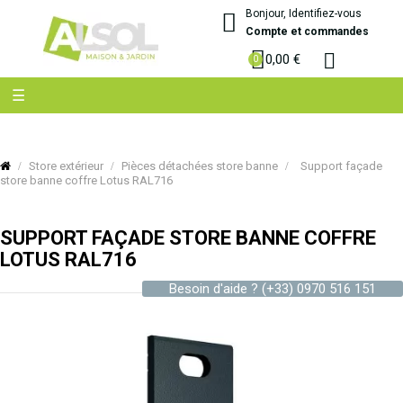
Bonjour, Identifiez-vous
Compte et commandes
0,00 €
Basculer
☰
la
navigation
Store extérieur
Pièces détachées store banne
Support façade
store banne coffre Lotus RAL716
SUPPORT FAÇADE STORE BANNE COFFRE
LOTUS RAL716
Besoin d'aide ?
(+33) 0970 516 151