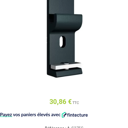
30,86 €
TTC