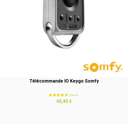
Télécommande IO Keygo Somfy
Prix
65,45 €