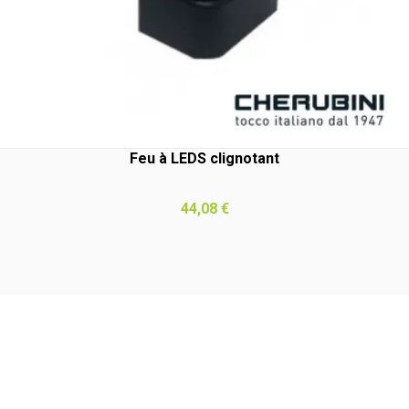
Feu à LEDS clignotant
Prix
44,08 €