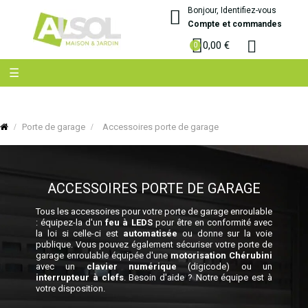
Bonjour, Identifiez-vous
Compte et commandes
0,00 €
Basculer
☰
la
navigation
Porte de garage
Accessoires porte de garage
ACCESSOIRES PORTE DE GARAGE
Tous les accessoires pour votre
porte de garage enroulable
: équipez-la d'un
feu à LEDS
pour être en conformité avec
la loi si celle-ci est
automatisée
ou donne sur la voie
publique. Vous pouvez également sécuriser votre porte de
garage enroulable équipée d'une
motorisation Chérubini
avec un
clavier numérique
(digicode) ou un
interrupteur à clefs
. Besoin d'aide ? Notre équipe est à
votre disposition.