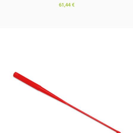
Prix
61,44 €
(3 avis