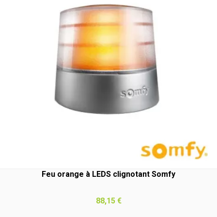
Feu orange à LEDS clignotant Somfy
Prix
88,15 €