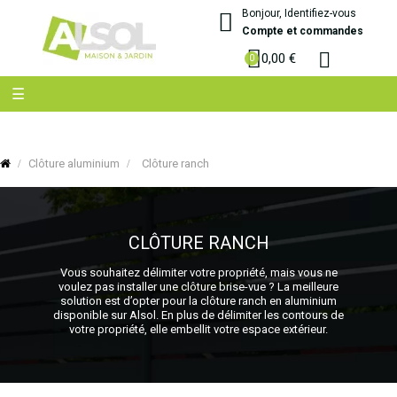
Bonjour, Identifiez-vous
Compte et commandes
0,00 €
Basculer
☰
la
navigation
Clôture aluminium
Clôture ranch
CLÔTURE RANCH
Vous souhaitez délimiter votre propriété, mais vous ne
voulez pas installer une clôture brise-vue ? La meilleure
solution est d’opter pour la clôture ranch en aluminium
disponible sur Alsol. En plus de délimiter les contours de
votre propriété, elle embellit votre espace extérieur.