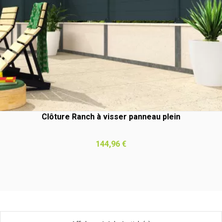
(7 avis
Clôture Ranch à visser panneau plein
Prix
144,96 €