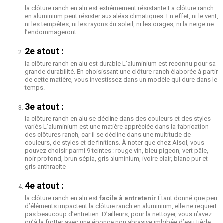
la clôture ranch en alu est extrêmement résistante La clôture ranch
en aluminium peut résister aux aléas climatiques. En effet, ni le vent,
ni les tempêtes, ni les rayons du soleil, ni les orages, ni la neige ne
l’endommageront.
2e atout :
la clôture ranch en alu est durable L’aluminium est reconnu pour sa
grande durabilité. En choisissant une clôture ranch élaborée à partir
de cette matière, vous investissez dans un modèle qui dure dans le
temps.
3e atout :
la clôture ranch en alu se décline dans des couleurs et des styles
variés L’aluminium est une matière appréciée dans la fabrication
des clôtures ranch, car il se décline dans une multitude de
couleurs, de styles et de finitions. À noter que chez Alsol, vous
pouvez choisir parmi 9 teintes : rouge vin, bleu pigeon, vert pâle,
noir profond, brun sépia, gris aluminium, ivoire clair, blanc pur et
gris anthracite
4e atout :
la clôture ranch en alu est
facile à entretenir
Étant donné que peu
d’éléments impactent la clôture ranch en aluminium, elle ne requiert
pas beaucoup d’entretien. D’ailleurs, pour la nettoyer, vous n’avez
qu’à la frotter avec une éponge non abrasive imbibée d’eau tiède