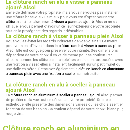
La clôture ranch en alu à visser à panneau
ajouré Alsol
Envie de délimiter votre propriété, mais vous ne voulez pas installer
une clôture brise-vue ? Le mieux pour vous est d’opter pour notre
clôture ranch en aluminium à visser à panneau ajouré
.
Moderne et
chic
, elle vous permet d’avoir un œil sur l’extérieur de votre propriété
tout en la protégeant des regards indésirables.
La clôture ranch à visser à panneau plein Alsol
Vous voulez éviter les regards indiscrets de vos voisins ? Le mieux
pour vous est d’investir dans la
clôture ranch à visser à panneau plein
Alsol. Elle est conçue pour préserver votre intimité. Ses dimensions
dépendent de votre choix. Il en va de même pour sa couleur. Par
ailleurs, comme les clôtures ranch pleines en alu sont proposées avec
une fixation à visser, elles s’installent facilement sur un petit muret ou
une dalle en béton. Retrouvez également la
clôture Ranch en aluminium
à panneau plein avec une fixation à sceller
sur notre site.
La clôture ranch en alu à sceller à panneau
ajouré Alsol
La
clôture ranch en aluminium à sceller à panneau ajouré
Alsol permet
de profiter de la vue tout en sécurisant votre propriété. Solide et
esthétique, elle présente des dimensions variées qui se choisissent en
fonction de vos besoins. Sa couleur dépend de votre choix : blanc pur,
rouge vin…
Clôture ranch en aluminium en