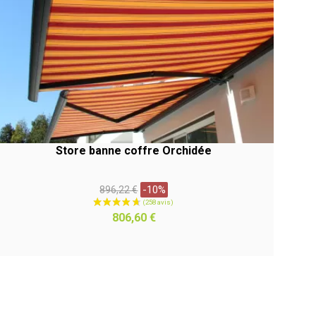
Store banne coffre Orchidée
Prix
-10%
896,22 €
habituel
APERÇU RAPIDE
Prix
806,60 €