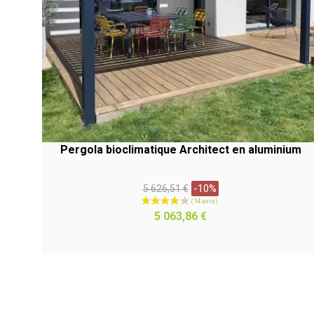
Pergola bioclimatique Architect en aluminium
Prix
-10%
5 626,51 €
habituel
APERÇU RAPIDE
Prix
5 063,86 €