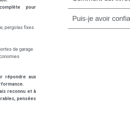
omplète pour
Puis-je avoir confi
e, pergolas fixes
 portes de garage.
 économies
ur répondre aux
(14 avis)
erformance.
çais reconnu et à
urables, pensées