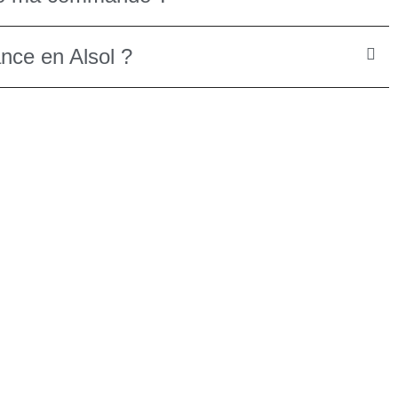
ance en Alsol ?
(44 avis)