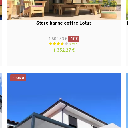
Store banne coffre Lotus
Prix
-10%
1 502,53 €
habituel
APERÇU RAPIDE
Prix
1 352,27 €
PROMO