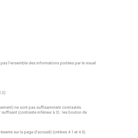
d pas l’ensemble des informations portées par le visuel
2.2)
nversement) ne sont pas suffisamment contrastés
uffisant (contraste inférieur à 3) : les bouton de
sente sur la page d’accueil) (critères 4.1 et 4.5)