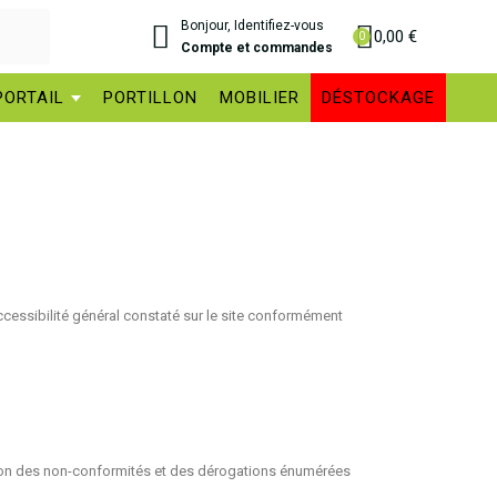
Bonjour, Identifiez-vous
0,00 €
Compte et commandes
PORTAIL
PORTILLON
MOBILIER
DÉSTOCKAGE
'accessibilité général constaté sur le site conformément
raison des non-conformités et des dérogations énumérées