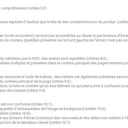
 compréhension (critère 5.3)
sez explicite il faudrait que le title du lien contienne le nom du produit. (critèr
 mode accordeon) ne sont pas accessibles au clavier ni aux lecteurs d’écran (c
s du contenu (pastilles présentes sur le bord gauche de l’écran) n’est pas acce
s validation par le W3C, des erreurs sont signalées (critères 8.2) ;
balises multiples et présentes dans le contenu principal des pages internes po
structurés à l’aide de balises , des balises ont également présentes sans balise
du contenu principal de la page (critère 9.2) ;
ure, la liste ne contient qu’un seul élément ce qui peut porter à confusion pour 
ns des balises (critère 9.4).
 est non conforme (critère 10.1) ;
 quantité d'ambassadeur de l'image en background (critère 10.3);
bles (critère 10.6);
aux lecteurs d’écran (contenus des carrousels et des slides non visibles à l’éc
lors de la tabulation clavier (critère 10.7)