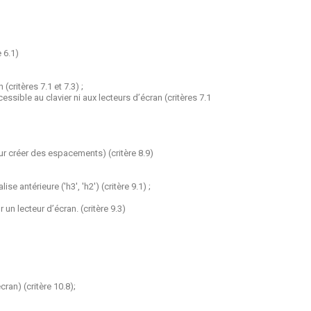
e 6.1)
ritères 7.1 et 7.3) ;
ssible au clavier ni aux lecteurs d’écran (critères 7.1
ur créer des espacements) (critère 8.9)
 antérieure ('h3', 'h2') (critère 9.1) ;
un lecteur d’écran. (critère 9.3)
ran) (critère 10.8);