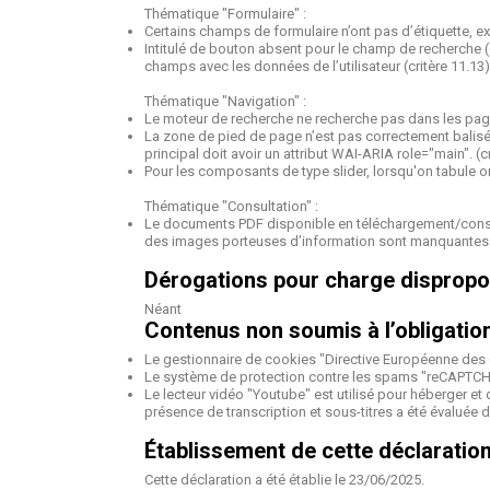
Thématique "Formulaire" :
Certains champs de formulaire n’ont pas d’étiquette, ex
Intitulé de bouton absent pour le champ de recherche (c
champs avec les données de l’utilisateur (critère 11.13)
Thématique "Navigation" :
Le moteur de recherche ne recherche pas dans les pages 
La zone de pied de page n’est pas correctement balisée 
principal doit avoir un attribut WAI-ARIA role="main". (cr
Pour les composants de type slider, lorsqu'on tabule on
Thématique "Consultation" :
Le documents PDF disponible en téléchargement/consulta
des images porteuses d’information sont manquantes e
Dérogations pour charge dispropo
Néant
Contenus non soumis à l’obligation
Le gestionnaire de cookies "Directive Européenne des
Le système de protection contre les spams "reCAPTCH
Le lecteur vidéo "Youtube" est utilisé pour héberger et d
présence de transcription et sous-titres a été évaluée d
Établissement de cette déclaration
Cette déclaration a été établie le 23/06/2025.