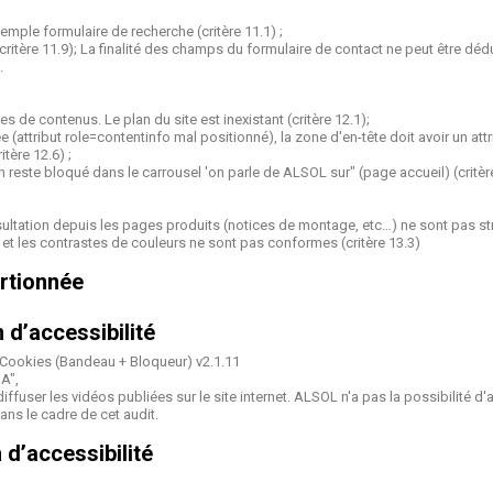
emple formulaire de recherche (critère 11.1) ;
ritère 11.9); La finalité des champs du formulaire de contact ne peut être déd
.
de contenus. Le plan du site est inexistant (critère 12.1);
(attribut role=contentinfo mal positionné), la zone d'en-tête doit avoir un at
itère 12.6) ;
 reste bloqué dans le carrousel 'on parle de ALSOL sur" (page accueil) (critèr
tion depuis les pages produits (notices de montage, etc…) ne sont pas structu
t les contrastes de couleurs ne sont pas conformes (critère 13.3)
rtionnée
 d’accessibilité
 Cookies (Bandeau + Bloqueur) v2.1.11
A",
iffuser les vidéos publiées sur le site internet. ALSOL n'a pas la possibilité d'a
ans le cadre de cet audit.
 d’accessibilité