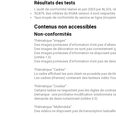
Résultats des tests
L’audit de conformité réalisé en juin 2025 par ALSOL ré
50,87% des critères du RGAA version 4 sont respectés 
Taux moyen de conformité du service en ligne (moyenn
Contenus non accessibles
Non-conformités
Thématique "Images" :
Des images porteuses d’information n’ont pas d’alternat
Des images de décoration ne sont pas correctement igno
Des images porteuses d’information ne disposent pas d’u
(critère 1.3)
Des images porteuses d’information n’ont pas de descrip
Thématique "Cadres" :
Le cadre affichant les avis client ne possède pas de titre
Les cadres (iframes) contenant des lecteurs vidéo Youtu
Thématique "Couleur" :
Certains textes ne respectent pas les règles de contras
(remarque : une prochaine modification solutionnera ce 
demande de devis notamment (critère 3.3)
Thématique "Multimédia" :
Des vidéos ne disposent pas de transcription textuelle e