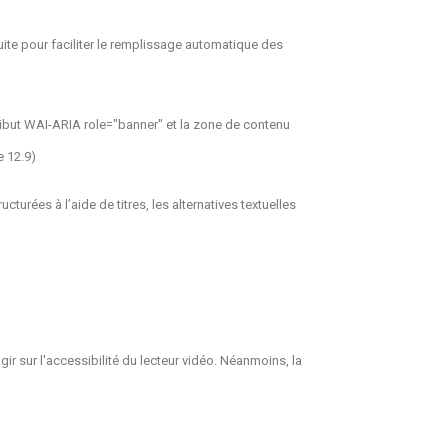
uite pour faciliter le remplissage automatique des
tribut WAI-ARIA role="banner" et la zone de contenu
e 12.9)
rées à l’aide de titres, les alternatives textuelles
gir sur l'accessibilité du lecteur vidéo. Néanmoins, la