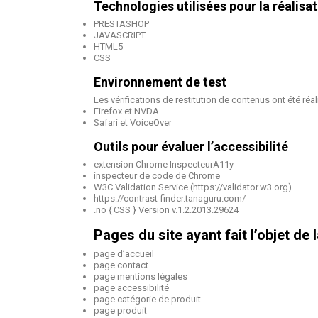
Technologies utilisées pour la réalisat
PRESTASHOP
JAVASCRIPT
HTML5
CSS
Environnement de test
Les vérifications de restitution de contenus ont été ré
Firefox et NVDA
Safari et VoiceOver
Outils pour évaluer l’accessibilité
extension Chrome InspecteurA11y
inspecteur de code de Chrome
W3C Validation Service (https://validator.w3.org)
https://contrast-finder.tanaguru.com/
.no { CSS } Version v.1.2.2013.29624
Pages du site ayant fait l’objet de 
page d’accueil
page contact
page mentions légales
page accessibilité
page catégorie de produit
page produit