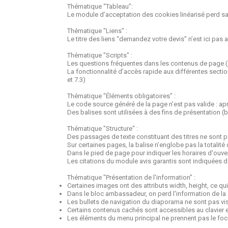
Thématique “Tableau”:
Le module d’acceptation des cookies linéarisé perd sa
Thématique "Liens" :
Le titre des liens “demandez votre devis” n’est ici pas as
Thématique "Scripts" :
Les questions fréquentes dans les contenus de page (en
La fonctionnalité d’accès rapide aux différentes section
et 7.3)
Thématique "Éléments obligatoires" :
Le code source généré de la page n’est pas valide : aprè
Des balises sont utilisées à des fins de présentation (
Thématique "Structure" :
Des passages de texte constituant des titres ne sont pas 
Sur certaines pages, la balise n’englobe pas la totalité 
Dans le pied de page pour indiquer les horaires d'ouvert
Les citations du module avis garantis sont indiquées da
Thématique "Présentation de l'information" :
Certaines images ont des attributs width, height, ce qui
Dans le bloc ambassadeur, on perd l'information de la
Les bullets de navigation du diaporama ne sont pas visi
Certains contenus cachés sont accessibles au clavier et 
Les éléments du menu principal ne prennent pas le focus 