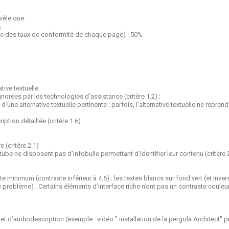
vèle que :
;
e des taux de conformité de chaque page) : 50%
ive textuelle.
rées par les technologies d’assistance (critère 1.2) ;
ne alternative textuelle pertinente : parfois, l’alternative textuelle ne repren
tion détaillée (critère 1.6)
 (critère 2.1)
be ne disposent pas d’infobulle permettant d’identifier leur contenu (critère 
te minimum (contraste inférieur à 4.5) : les textes blancs sur fond vert (et i
problème) ; Certains éléments d’interface riche n’ont pas un contraste couleur s
t d’audiodescription (exemple : vidéo " installation de la pergola Architect" pré