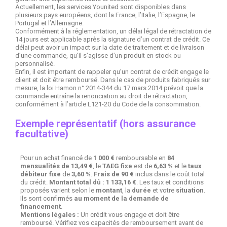
Actuellement, les services Younited sont disponibles dans
plusieurs pays européens, dont la France, l’Italie, l’Espagne, le
Portugal et l’Allemagne.
Conformément à la réglementation, un délai légal de rétractation de
14 jours est applicable après la signature d’un contrat de crédit. Ce
délai peut avoir un impact sur la date de traitement et de livraison
d’une commande, qu’il s’agisse d’un produit en stock ou
personnalisé.
Enfin, il est important de rappeler qu’un contrat de crédit engage le
client et doit être remboursé. Dans le cas de produits fabriqués sur
mesure, la loi Hamon n° 2014-344 du 17 mars 2014 prévoit que la
commande entraîne la renonciation au droit de rétractation,
conformément à l’article L121-20 du Code de la consommation.
Exemple représentatif (hors assurance
facultative)
Pour un achat financé de
1 000 €
remboursable en
84
mensualités de 13,49 €
, le
TAEG fixe
est de
6,63 %
et le
taux
débiteur fixe
de
3,60 %
.
Frais de 90 €
inclus dans le coût total
du crédit.
Montant total dû : 1 133,16 €
. Les taux et conditions
proposés varient selon le
montant
, la
durée
et votre
situation
.
Ils sont confirmés
au moment de la demande de
financement
.
Mentions légales :
Un crédit vous engage et doit être
remboursé. Vérifiez vos capacités de remboursement avant de