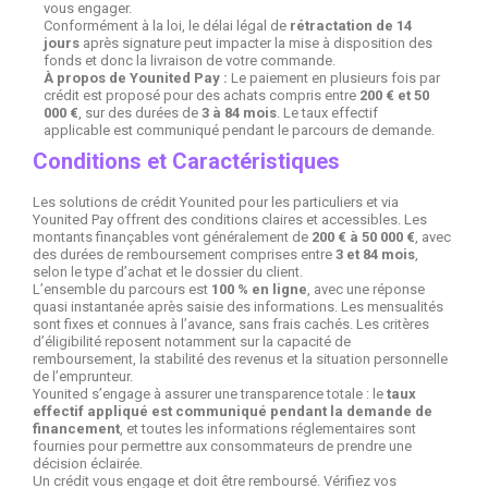
vous engager.
Conformément à la loi, le délai légal de
rétractation de 14
jours
après signature peut impacter la mise à disposition des
fonds et donc la livraison de votre commande.
À propos de Younited Pay :
Le paiement en plusieurs fois par
crédit est proposé pour des achats compris entre
200 € et 50
000 €
, sur des durées de
3 à 84 mois
. Le taux effectif
applicable est communiqué pendant le parcours de demande.
Conditions et Caractéristiques
Les solutions de crédit Younited pour les particuliers et via
Younited Pay offrent des conditions claires et accessibles. Les
montants finançables vont généralement de
200 € à 50 000 €
, avec
des durées de remboursement comprises entre
3 et 84 mois
,
selon le type d’achat et le dossier du client.
L’ensemble du parcours est
100 % en ligne
, avec une réponse
quasi instantanée après saisie des informations. Les mensualités
sont fixes et connues à l’avance, sans frais cachés. Les critères
d’éligibilité reposent notamment sur la capacité de
remboursement, la stabilité des revenus et la situation personnelle
de l’emprunteur.
Younited s’engage à assurer une transparence totale : le
taux
effectif appliqué est communiqué pendant la demande de
financement
, et toutes les informations réglementaires sont
fournies pour permettre aux consommateurs de prendre une
décision éclairée.
Un crédit vous engage et doit être remboursé. Vérifiez vos