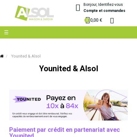
Bonjour, Identifiez-vous
Compte et commandes
0,00 €
Basculer
☰
la
navigation
Younited & Alsol
Younited & Alsol
Paiement par crédit en partenariat avec
Younited