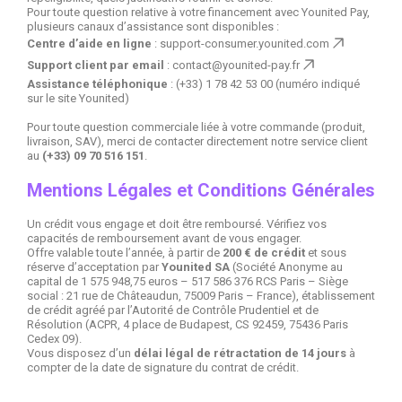
Pour toute question relative à votre financement avec Younited Pay,
plusieurs canaux d’assistance sont disponibles :
Centre d’aide en ligne
:
support-consumer.younited.com
Support client par email
:
contact@younited-pay.fr
Assistance téléphonique
: (+33) 1 78 42 53 00 (numéro indiqué
sur le site Younited)
Pour toute question commerciale liée à votre commande (produit,
livraison, SAV), merci de contacter directement notre service client
au
(+33) 09 70 516 151
.
Mentions Légales et Conditions Générales
Un crédit vous engage et doit être remboursé. Vérifiez vos
capacités de remboursement avant de vous engager.
Offre valable toute l’année, à partir de
200 € de crédit
et sous
réserve d’acceptation par
Younited SA
(Société Anonyme au
capital de 1 575 948,75 euros – 517 586 376 RCS Paris – Siège
social : 21 rue de Châteaudun, 75009 Paris – France), établissement
de crédit agréé par l’Autorité de Contrôle Prudentiel et de
Résolution (ACPR, 4 place de Budapest, CS 92459, 75436 Paris
Cedex 09).
Vous disposez d’un
délai légal de rétractation de 14 jours
à
compter de la date de signature du contrat de crédit.