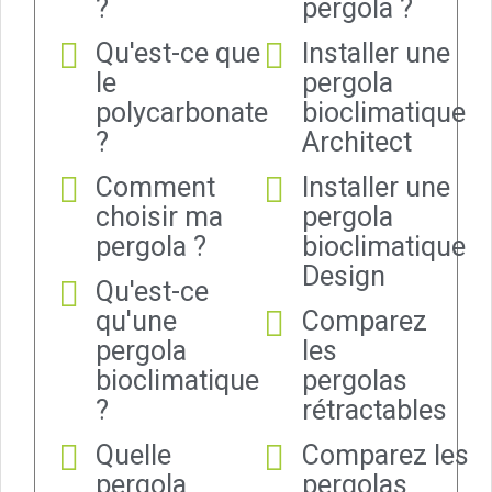
?
pergola ?
Qu'est-ce que
Installer une
le
pergola
polycarbonate
bioclimatique
?
Architect
Comment
Installer une
choisir ma
pergola
pergola ?
bioclimatique
Design
Qu'est-ce
qu'une
Comparez
pergola
les
bioclimatique
pergolas
?
rétractables
Quelle
Comparez les
pergola
pergolas