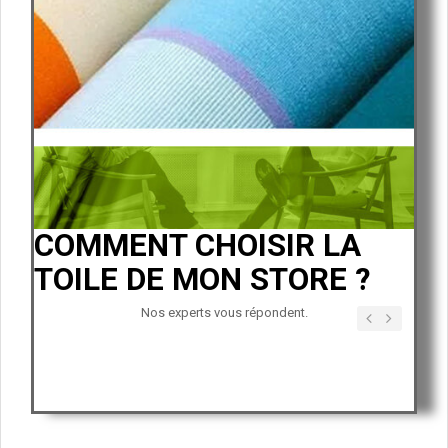
MENT CHOISIR LA
COMMENT
E DE MON STORE ?
STORE B
MAISON E
Nos experts vous répondent.
Précédent
Suivant
Nos 