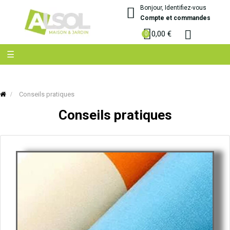
Bonjour, Identifiez-vous
Compte et commandes
0,00 €
Basculer
☰
la
navigation
Conseils pratiques
Conseils pratiques