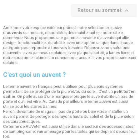

Retour au sommet
Améliorez votre espace extérieur grâce à notre sélection exclusive
d'
auvents
sur mesure, disponibles dès maintenant sur notre site e-
commerce. Nous proposons une gamme innovante d'auvents qui allie
design, fonctionnalité et durabilité, avec une option unique dans chaque
catégorie pour répondre à tous vos besoins. Découvrez nos solutions
d'auvents : avec panneaux solaires, avec plaques isotoit, à lames fixes, et
notre structure en aluminium conçue pour accueillir vos propres panneaux
solaires.
C'est quoi un auvent ?
(1 avis
Le terme auvent en français peut s'utiliser pour plusieurs systèmes
permettant de se protéger de la pluie et/ou du soleil. C'est un
petit toit en
saillie
. On parle aussi d'une marquise lorsque le auvent abrite un pas de
porte et qu'il est vitré. Au Canada par ailleurs le terme
auvent
est aussi
utilisé pour les stores bannes.
Perron, devanture de magasin, pas de porte ou baie vitrée, installer un
auvent permet de protéger des rayons hauts du soleil et de la pluie selon
ses caractéristiques.
Ce terme de AUVENT est aussi utilisé dans le secteur des accessoiristes
de camping-car et van aménagé pour les toiles qui se déplient depuis leur
toit.