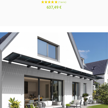
Prix
637,49 €
(1 avis