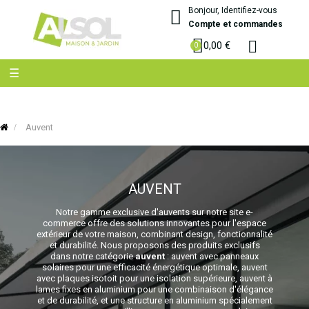
Bonjour, Identifiez-vous
Compte et commandes
0,00 €
Basculer
☰
la
navigation
Auvent
AUVENT
Notre gamme exclusive d'auvents sur notre site e-
commerce offre des solutions innovantes pour l'espace
extérieur de votre maison, combinant design, fonctionnalité
et durabilité. Nous proposons des produits exclusifs
dans notre catégorie
auvent
: auvent avec panneaux
solaires pour une efficacité énergétique optimale, auvent
avec plaques isotoit pour une isolation supérieure, auvent à
lames fixes en aluminium pour une combinaison d'élégance
et de durabilité, et une structure en aluminium spécialement