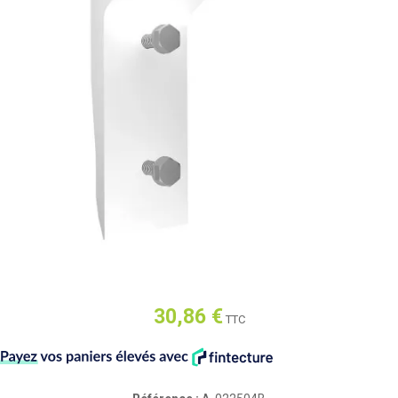
30,86 €
TTC