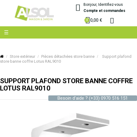
Bonjour, Identifiez-vous
Compte et commandes
0,00 €
Basculer
☰
la
navigation
Store extérieur
Pièces détachées store banne
Support plafond
store banne coffre Lotus RAL9010
SUPPORT PLAFOND STORE BANNE COFFRE
LOTUS RAL9010
Besoin d'aide ?
(+33) 0970 516 151