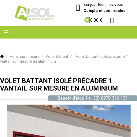
Bonjour, Identifiez-vous
Compte et commandes
0,00 €
Basculer
☰
la
navigation
Volet sur mesure
Volet Battant
Volet battant isolé précadre 1
vantail sur mesure en aluminium
VOLET BATTANT ISOLÉ PRÉCADRE 1
VANTAIL SUR MESURE EN ALUMINIUM
Besoin d'aide ?
(+33) 0970 516 151