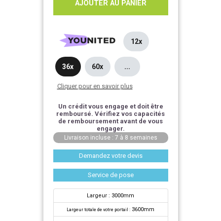
AJOUTER AU PANIER
12x
36x
60x
...
Cliquer pour en savoir plus
Un crédit vous engage et doit être
remboursé. Vérifiez vos capacités
de remboursement avant de vous
engager.
Livraison incluse : 7 à 8 semaines
Demandez votre devis
Service de pose
Largeur : 3000mm
3600mm
Largeur totale de votre portail :