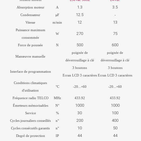
1.3
3.5
Absorption moteur
A
12.5
Condensateur
µF
-
12
13
Vitesse
m/min
Puissance maximum
270
75
W
consommée
500
600
Force de poussée
N
poignée de
poignée de
Manœuvre manuelle
déverrouillage à clé
déverrouillage à clé
3 boutons
3 boutons
Interface de programmation
Ecran LCD 3 caractères
Ecran LCD 3 caractères
Conditions climatiques
°C
-20...+60
-20...+60
d'utilisation
Fréquence radio TELCO
MHz
433.92
433.92
1000
1000
Émetteurs mémorisables
N°
30
100
Service
%
200
400
Cycles journaliers conseillés
n°
10
50
Cycles consécutifs garantis
n°
44
44
Degré de protection
IP