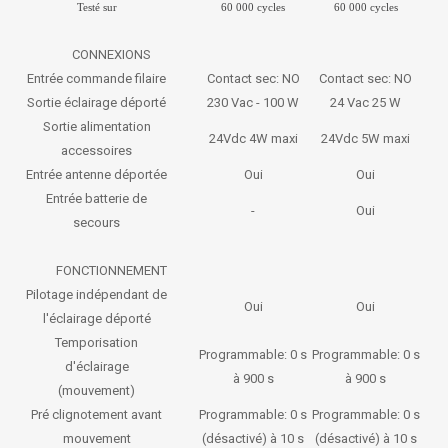
Testé sur
60 000 cycles
60 000 cycles
CONNEXIONS
Entrée commande filaire
Contact sec: NO
Contact sec: NO
Sortie éclairage déporté
230 Vac - 100 W
24 Vac 25 W
Sortie alimentation
24Vdc 4W maxi
24Vdc 5W maxi
accessoires
Entrée antenne déportée
Oui
Oui
Entrée batterie de
-
Oui
secours
FONCTIONNEMENT
Pilotage indépendant de
Oui
Oui
l'éclairage déporté
Temporisation
Programmable: 0 s
Programmable: 0 s
d'éclairage
à 900 s
à 900 s
(mouvement)
Pré clignotement avant
Programmable: 0 s
Programmable: 0 s
mouvement
(désactivé) à 10 s
(désactivé) à 10 s