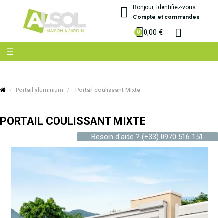
Bonjour, Identifiez-vous
Compte et commandes
0,00 €
Basculer
☰
la
navigation
Portail aluminium
Portail coulissant Mixte
PORTAIL COULISSANT MIXTE
Besoin d'aide ?
(+33) 0970 516 151