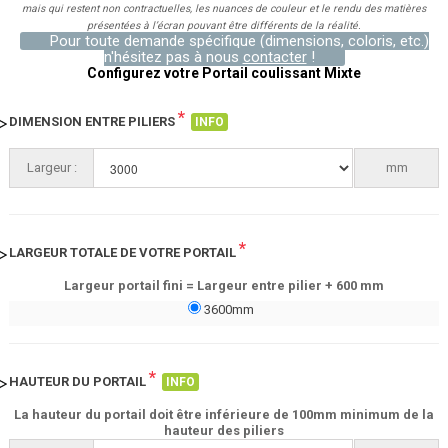
mais qui restent non contractuelles, les nuances de couleur et le rendu des matières
présentées à l’écran pouvant être différents de la réalité.
Pour toute demande spécifique (dimensions, coloris, etc.)
n'hésitez pas à nous
contacter
!
Configurez votre Portail coulissant Mixte
*
DIMENSION ENTRE PILIERS
INFO
Largeur :
3000
mm
*
LARGEUR TOTALE DE VOTRE PORTAIL
Largeur portail fini = Largeur entre pilier + 600 mm
3600mm
*
HAUTEUR DU PORTAIL
INFO
La hauteur du portail doit être inférieure de 100mm minimum de la
hauteur des piliers