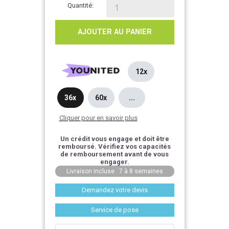
Quantité:
AJOUTER AU PANIER
12x
36x
60x
...
Cliquer pour en savoir plus
Un crédit vous engage et doit être
remboursé. Vérifiez vos capacités
de remboursement avant de vous
engager.
Livraison incluse : 7 à 8 semaines
Demandez votre devis
Service de pose