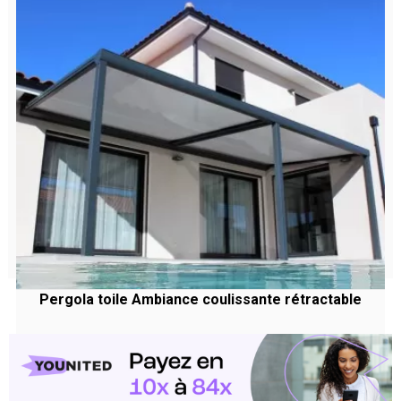
Pergola toile Ambiance coulissante rétractable
Prix
-10%
2 225,73 €
habituel
Prix
2 003,16 €