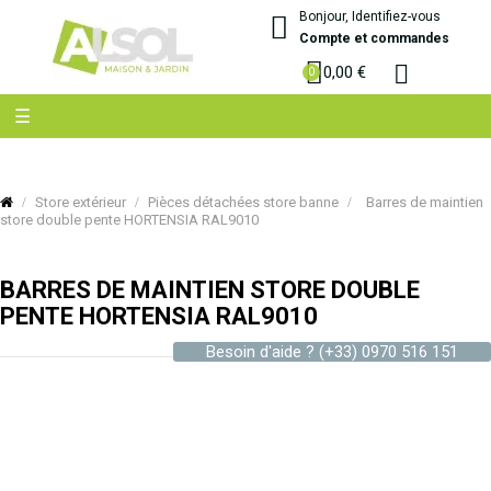
Bonjour, Identifiez-vous
Compte et commandes
0,00 €
Basculer
☰
la
navigation
Store extérieur
Pièces détachées store banne
Barres de maintien
store double pente HORTENSIA RAL9010
BARRES DE MAINTIEN STORE DOUBLE
PENTE HORTENSIA RAL9010
Besoin d'aide ?
(+33) 0970 516 151