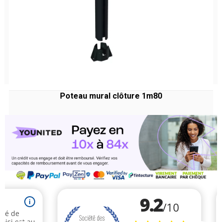
Poteau mural clôture 1m80
Prix
102,53 €