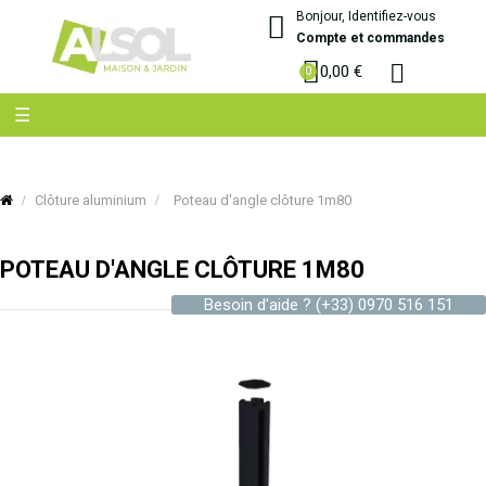
Bonjour, Identifiez-vous
Compte et commandes
0,00 €
Basculer
☰
la
navigation
Clôture aluminium
Poteau d'angle clôture 1m80
POTEAU D'ANGLE CLÔTURE 1M80
Besoin d'aide ?
(+33) 0970 516 151