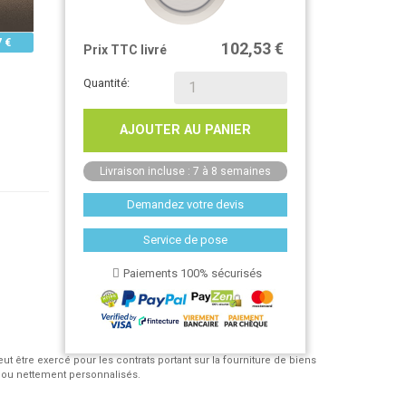
7 €
102,53 €
Prix TTC livré
Quantité:
AJOUTER AU PANIER
Livraison incluse : 7 à 8 semaines
Demandez votre devis
Service de pose
Paiements 100% sécurisés
eut être exercé pour les contrats portant sur la fourniture de biens
 ou nettement personnalisés.