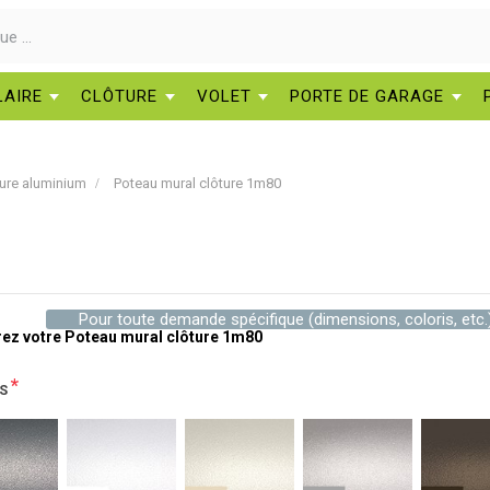
LAIRE
CLÔTURE
VOLET
PORTE DE GARAGE
ure aluminium
Poteau mural clôture 1m80
Pour toute demande spécifique (dimensions, coloris, etc.
ez votre Poteau mural clôture 1m80
*
IS