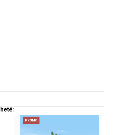
cheté:
PROMO