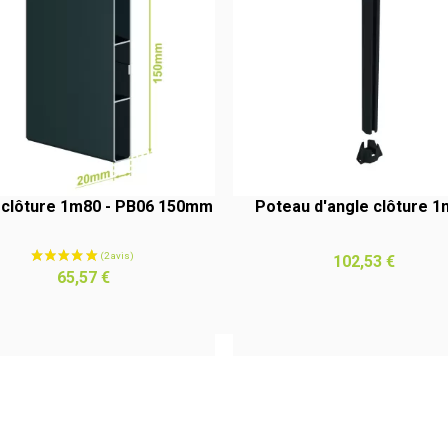
clôture 1m80 - PB06 150mm
Poteau d'angle clôture 
Prix
102,53 €
APERÇU RAPIDE
APERÇU RAPIDE
Prix
65,57 €