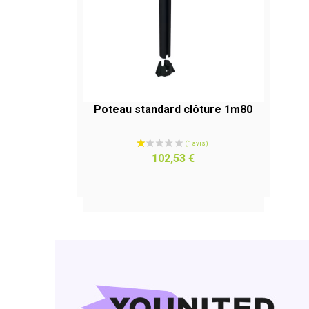
Poteau standard clôture 1m80
APERÇU RAPIDE
Prix
102,53 €