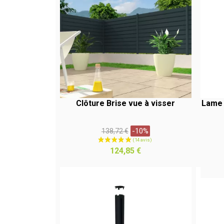
Clôture Brise vue à visser
Lame 
Prix
-10%
138,72 €
habituel
APERÇU RAPIDE
Prix
124,85 €