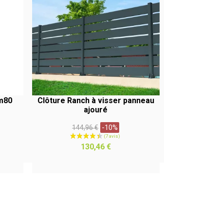
1m80
Clôture Ranch à visser panneau
ajouré
Prix
-10%
144,96 €
habituel
APERÇU RAPIDE
Prix
130,46 €