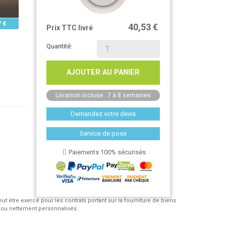
7 €
40,53 €
Prix TTC livré
Quantité:
AJOUTER AU PANIER
Livraison incluse : 7 à 8 semaines
Demandez votre devis
Service de pose
Paiements 100% sécurisés
eut être exercé pour les contrats portant sur la fourniture de biens
 ou nettement personnalisés.