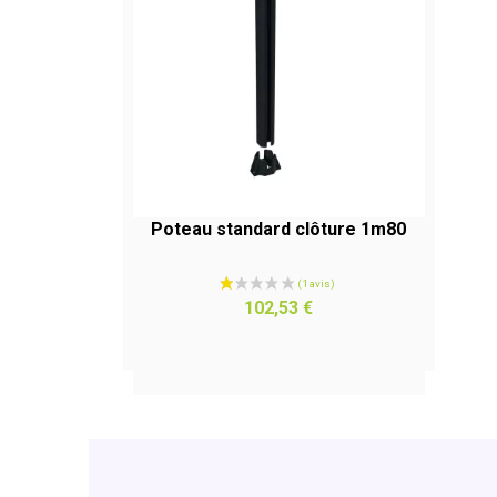
Poteau standard clôture 1m80
APERÇU RAPIDE
Prix
102,53 €