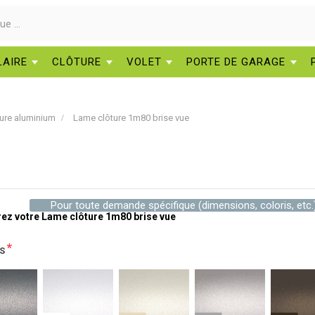
LAIRE
CLÔTURE
VOLET
PORTE DE GARAGE
ure aluminium
Lame clôture 1m80 brise vue
Pour toute demande spécifique (dimensions, coloris, etc.
ez votre Lame clôture 1m80 brise vue
*
IS