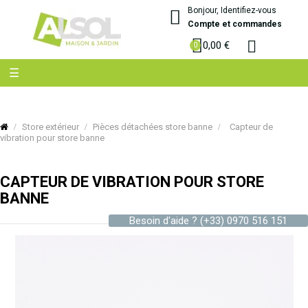
Bonjour, Identifiez-vous
Compte et commandes
0,00 €
Basculer
☰
la
navigation
Store extérieur
Pièces détachées store banne
Capteur de
vibration pour store banne
CAPTEUR DE VIBRATION POUR STORE
BANNE
Besoin d'aide ?
(+33) 0970 516 151