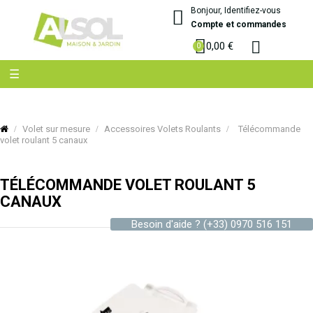
Bonjour, Identifiez-vous
Compte et commandes
0,00 €
Basculer
☰
la
navigation
Volet sur mesure
Accessoires Volets Roulants
Télécommande
volet roulant 5 canaux
TÉLÉCOMMANDE VOLET ROULANT 5
CANAUX
Besoin d'aide ?
(+33) 0970 516 151