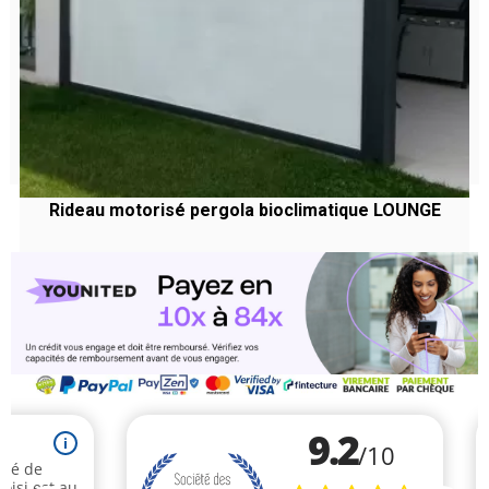
Rideau motorisé pergola bioclimatique LOUNGE
Prix
-10%
603,20 €
habituel
Prix
542,88 €