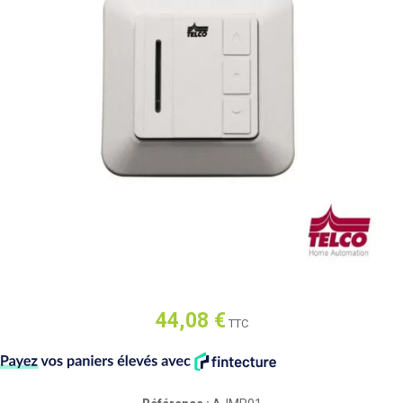
44,08 €
TTC