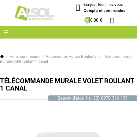
Bonjour, Identifiez-vous
Compte et commandes
0,00 €
Basculer
☰
la
navigation
Volet sur mesure
Accessoires Volets Roulants
Télécommande
murale volet roulant 1 canal
TÉLÉCOMMANDE MURALE VOLET ROULANT
1 CANAL
Besoin d'aide ?
(+33) 0970 516 151