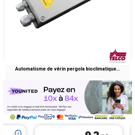
Automatisme de vérin pergola bioclimatique...
Prix
355,54 €