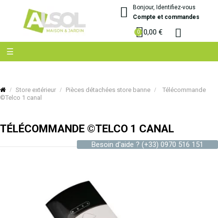
Bonjour, Identifiez-vous
Compte et commandes
0,00 €
Basculer
☰
la
navigation
Store extérieur
Pièces détachées store banne
Télécommande
©Telco 1 canal
TÉLÉCOMMANDE ©TELCO 1 CANAL
Besoin d'aide ?
(+33) 0970 516 151