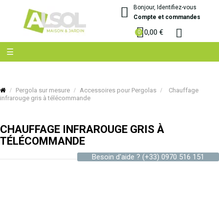
Bonjour, Identifiez-vous
Compte et commandes
0,00 €
Basculer
☰
la
navigation
Pergola sur mesure
Accessoires pour Pergolas
Chauffage
infrarouge gris à télécommande
CHAUFFAGE INFRAROUGE GRIS À
TÉLÉCOMMANDE
Besoin d'aide ?
(+33) 0970 516 151