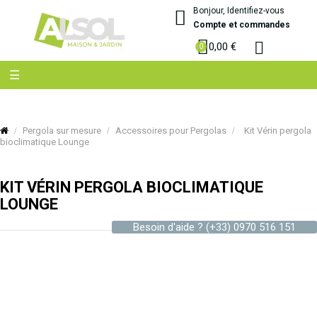
Bonjour, Identifiez-vous
Compte et commandes
0,00 €
Basculer
☰
la
navigation
Pergola sur mesure
Accessoires pour Pergolas
Kit Vérin pergola
bioclimatique Lounge
KIT VÉRIN PERGOLA BIOCLIMATIQUE
LOUNGE
Besoin d'aide ?
(+33) 0970 516 151