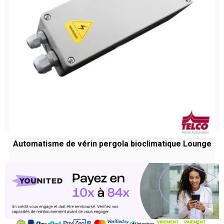
Automatisme de vérin pergola bioclimatique Lounge
(1 avis
Prix
323,22 €