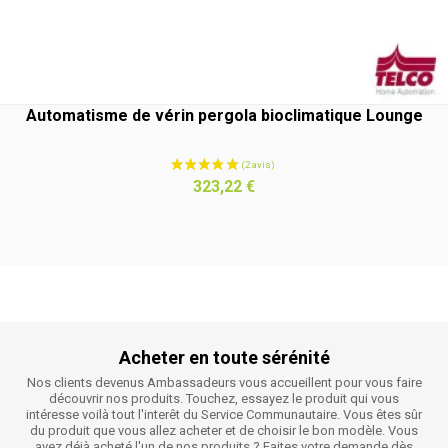
Automatisme de vérin pergola bioclimatique Lounge
Prix
323,22 €
Acheter en toute sérénité
Nos clients devenus Ambassadeurs vous accueillent pour vous faire
découvrir nos produits. Touchez, essayez le produit qui vous
intéresse voilà tout l'interêt du Service Communautaire. Vous êtes sûr
du produit que vous allez acheter et de choisir le bon modèle. Vous
avez déjà acheté l'un de nos produits ? Faites votre demande dès