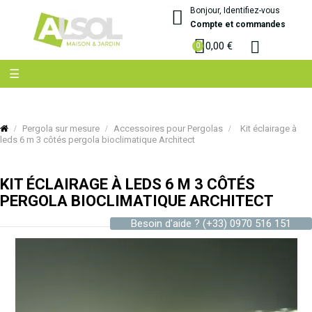
Bonjour, Identifiez-vous
Compte et commandes
0,00 €
Basculer
☰
la
navigation
Pergola sur mesure
Accessoires pour Pergolas
Kit éclairage à
leds 6 m 3 côtés pergola bioclimatique Architect
KIT ÉCLAIRAGE À LEDS 6 M 3 CÔTÉS
PERGOLA BIOCLIMATIQUE ARCHITECT
Besoin d'aide ?
(+33) 0970 516 151