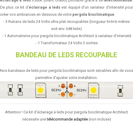
éclairage à leds
3500K (blanc chaud) pilotable grâce à sa
télécommande
De plus ce kit d'
éclairage à leds
est équipé d'un variateur d'intensité pou
créer vos ambiances en dessous de votre
pergola bioclimatique
.
-
3
Rubans de leds
24 Volts ultra-plat recoupables (longueur 6+6+6 mètres
soit env. 648 leds)
-
1 Automatisme
pour pergola bioclimatique Architect à variateur d'intensité
-
1 Transformateur
24 Volts 3 sorties
BANDEAU DE LEDS RECOUPABLE
Nos bandeaux de leds pour pergola bioclimatique sont sécables afin de vous
permettre d'ajuster votre installation.
Attention ! Ce kit d'éclairage à leds pour pergola bioclimatique Architect
nécessite une
télécommande adaptée
(non incluse)