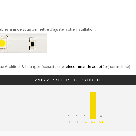
es afin de vous permettre d'ajuster votre installation.
ique Architect & Lounge nécessite une
télécommande adaptée
(non incluse)
AVIS À PROPOS DU PRODUIT
1
0
0
0
0
1★
2★
3★
4★
5★