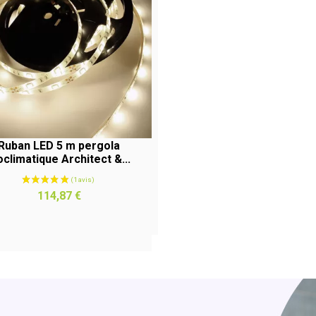
Ruban LED 5 m pergola
oclimatique Architect &...
APERÇU RAPIDE
Prix
114,87 €