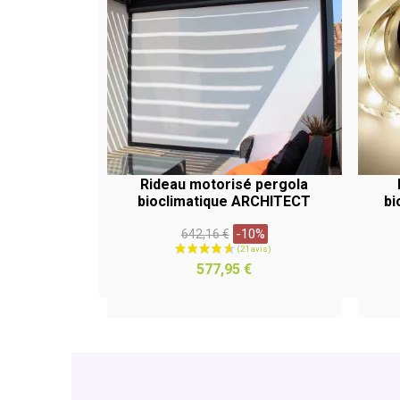
Rideau motorisé pergola
bioclimatique ARCHITECT
bi
Prix
-10%
642,16 €
habituel
APERÇU RAPIDE
Prix
577,95 €