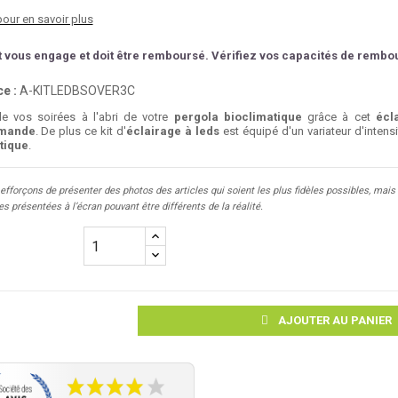
pour en savoir plus
t vous engage et doit être remboursé. Vérifiez vos capacités de remb
e :
A-KITLEDBSOVER3C
de vos soirées à l'abri de votre
pergola bioclimatique
grâce à cet
écl
mande
. De plus ce kit d'
éclairage à leds
est équipé d'un variateur d'inten
tique
.
fforçons de présenter des photos des articles qui soient les plus fidèles possibles, mais 
s présentées à l’écran pouvant être différents de la réalité.
AJOUTER AU PANIER