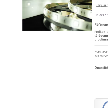
Cliquer 
Un crédi
Référenc
Profitez 
télécom
bioclima
Nous nous e
des matière
Quantité