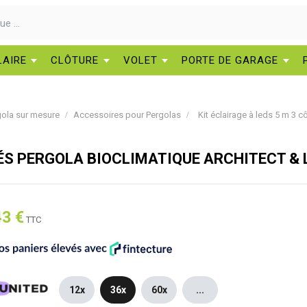
LAIRE
CLÔTURE
VOLET
PORTE DE GARAGE
gola sur mesure
Accessoires pour Pergolas
Kit éclairage à leds 5 m 3 
TÉS PERGOLA BIOCLIMATIQUE ARCHITECT &
43 €
TTC
12x
36x
60x
...