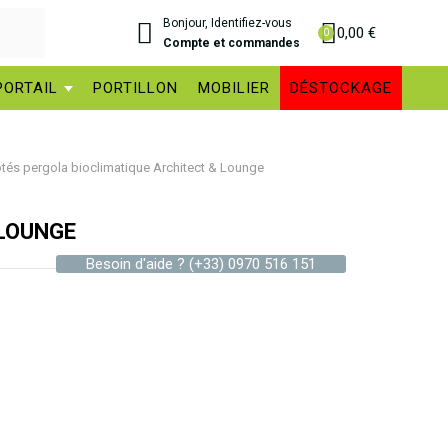
Bonjour, Identifiez-vous
0,00 €
Compte et commandes
PORTAIL
PORTILLON
MOBILIER
DÉSTOCKAGE
côtés pergola bioclimatique Architect & Lounge
 LOUNGE
Besoin d'aide ?
(+33) 0970 516 151