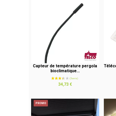
Capteur de température pergola
Téléc
bioclimatique...
APERÇU RAPIDE
Prix
34,73 €
PROMO