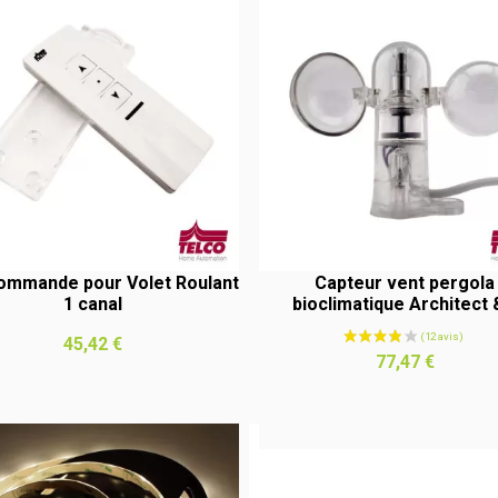
ommande pour Volet Roulant
Capteur vent pergola
1 canal
bioclimatique Architect &
Prix
45,42 €
APERÇU RAPIDE
APERÇU RAPIDE
Prix
77,47 €