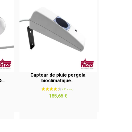
Capteur de pluie pergola
...
bioclimatique...
APERÇU RAPIDE
Prix
185,65 €