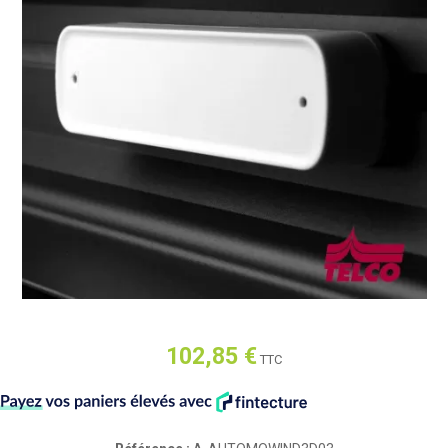
102,85 €
TTC