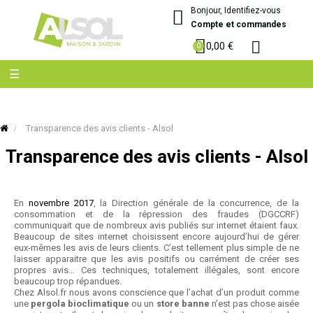
Bonjour, Identifiez-vous
Compte et commandes
0,00 €
Basculer
☰
la
navigation
Transparence des avis clients - Alsol
Transparence des avis clients - Alsol
En
novembre 2017
, la Direction générale de la concurrence, de la
consommation et de la répression des fraudes (DGCCRF)
communiquait que de nombreux avis publiés sur internet étaient faux.
Beaucoup de sites internet choisissent encore aujourd’hui de gérer
eux-mêmes les avis de leurs clients. C’est tellement plus simple de ne
laisser apparaitre que les avis positifs ou carrément de créer ses
propres avis… Ces techniques, totalement illégales, sont encore
beaucoup trop répandues.
Chez Alsol.fr nous avons conscience que l’achat d’un produit comme
une
pergola bioclimatique
ou un
store banne
n’est pas chose aisée