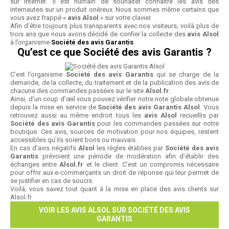
sur internet. Il est humain de souhaiter connaître les avis des
internautes sur un produit onéreux. Nous sommes même certains que
vous avez frappé «
avis Alsol
» sur votre clavier.
Afin d’être toujours plus transparents avec nos visiteurs, voilà plus de
trois ans que nous avons décidé de confier la collecte des
avis Alsol
à l’organisme
Société des avis Garantis
.
Qu’est ce que Société des avis Garantis ?
C’est l’organisme
Société des avis Garantis
qui se charge de la
demande, de la collecte, du traitement et de la publication des avis de
chacune des commandes passées sur le site
Alsol.fr
.
Ainsi, d’un coup d’œil vous pouvez vérifier notre note globale obtenue
depuis la mise en service de
Société des avis Garantis Alsol
. Vous
retrouvez aussi au même endroit tous les
avis Alsol
recueillis par
Société des avis Garantis
pour les commandes passées sur notre
boutique. Ces avis, sources de motivation pour nos équipes, restent
accessibles qu’ils soient bons ou mauvais.
En cas d’avis négatifs
Alsol
les règles établies par
Société des avis
Garantis
prévoient une période de modération afin d’établir des
échanges entre
Alsol.fr
et le client. C’est un compromis nécessaire
pour offrir aux e-commerçants un droit de réponse qui leur permet de
se justifier en cas de soucis.
Voilà, vous savez tout quant à la mise en place des avis clients sur
Alsol.fr
VOIR LES AVIS ALSOL SUR SOCIÉTÉ DES AVIS
GARANTIS