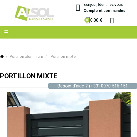
Bonjour, Identifiez-vous
Compte et commandes
0,00 €
Basculer
☰
la
navigation
Portillon aluminium
Portillon mixte
PORTILLON MIXTE
Besoin d'aide ?
(+33) 0970 516 151