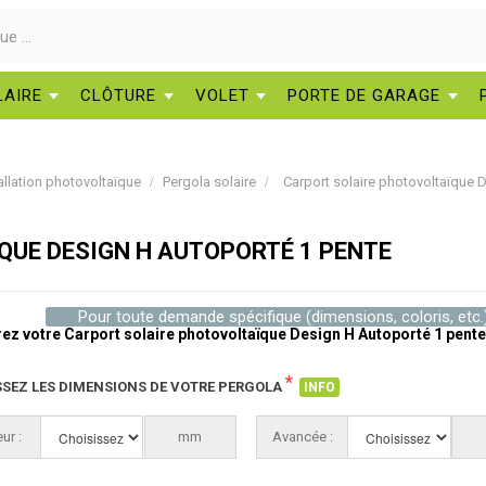
LAIRE
CLÔTURE
VOLET
PORTE DE GARAGE
allation photovoltaïque
Pergola solaire
Carport solaire photovoltaïque 
QUE DESIGN H AUTOPORTÉ 1 PENTE
Pour toute demande spécifique (dimensions, coloris, etc.
ez votre Carport solaire photovoltaïque Design H Autoporté 1 pente
*
SSEZ LES DIMENSIONS DE VOTRE PERGOLA
INFO
ur :
Choisissez
mm
Avancée :
Choisissez