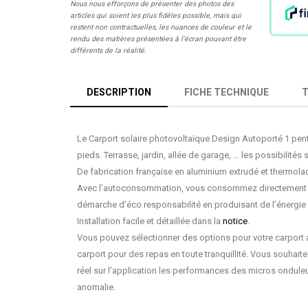
Nous nous efforçons de présenter des photos des
articles qui soient les plus fidèles possible, mais qui
restent non contractuelles, les nuances de couleur et le
rendu des matières présentées à l’écran pouvant être
différents de la réalité.
DESCRIPTION
FICHE TECHNIQUE
Le
Carport solaire photovoltaïque Design Autoporté 1 pen
pieds. Terrasse, jardin, allée de garage, … les possibilités 
De
fabrication française
en
aluminium extrudé et thermola
Avec l’
autoconsommation
, vous consommez directement c
démarche d’éco responsabilité en produisant de l’énergie 
Installation facile et détaillée dans la
notice
.
Vous pouvez sélectionner des
options
pour votre carport 
carport pour des repas en toute tranquillité. Vous souhaite
réel sur l’application les performances des micros onduleu
anomalie.