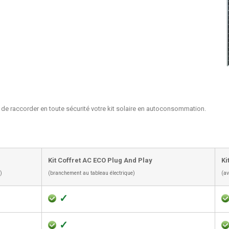
a de raccorder en toute sécurité votre kit solaire en autoconsommation.
Kit Coffret AC ECO Plug And Play
Ki
)
(branchement au tableau électrique)
(av
✓
✓