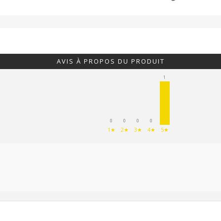
AVIS À PROPOS DU PRODUIT
1
0
0
0
0
1★
2★
3★
4★
5★