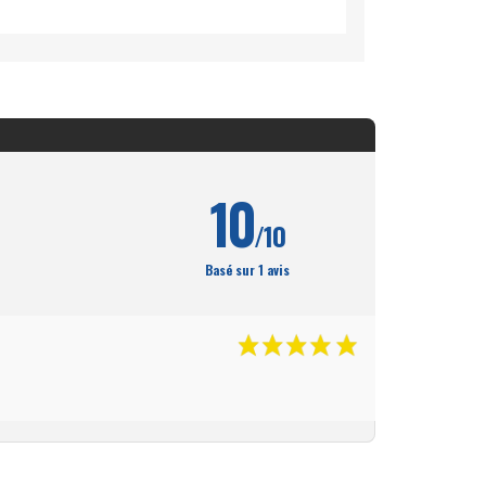
10
/10
Basé sur 1 avis