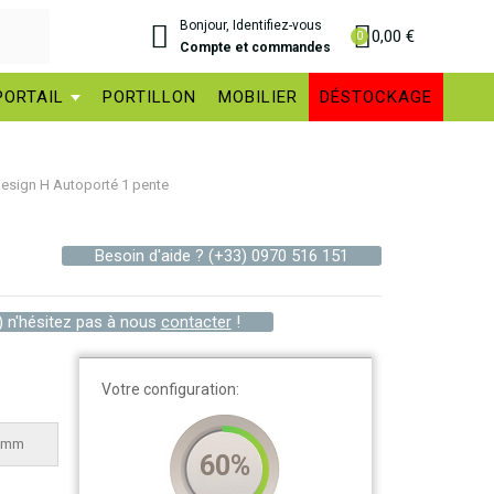
Bonjour, Identifiez-vous
0,00 €
Compte et commandes
PORTAIL
PORTILLON
MOBILIER
DÉSTOCKAGE
Design H Autoporté 1 pente
Besoin d'aide ?
(+33) 0970 516 151
) n'hésitez pas à nous
contacter
!
Votre configuration:
mm
60%