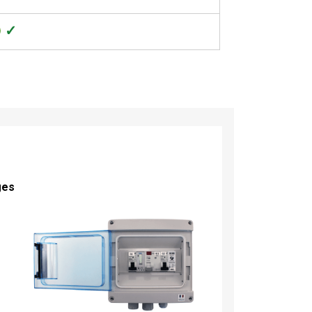
✓
ges