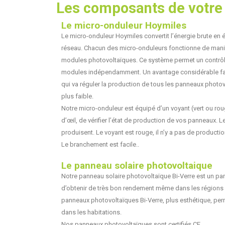
Les composants de votre k
Le micro-onduleur Hoymiles
Le micro-onduleur Hoymiles convertit l’énergie brute en é
réseau. Chacun des micro-onduleurs fonctionne de man
modules photovoltaïques. Ce système permet un contrô
modules indépendamment. Un avantage considérable fac
qui va réguler la production de tous les panneaux photo
plus faible.
Notre micro-onduleur est équipé d’un voyant (vert ou ro
d’œil, de vérifier l’état de production de vos panneaux. L
produisent. Le voyant est rouge, il n’y a pas de productio
Le branchement est facile..
Le panneau solaire photovoltaique
Notre panneau solaire photovoltaïque Bi-Verre est un pa
d’obtenir de très bon rendement même dans les régions à 
panneaux photovoltaïques Bi-Verre, plus esthétique, perm
dans les habitations.
Nos panneaux photovoltaïques sont certifiés CE.