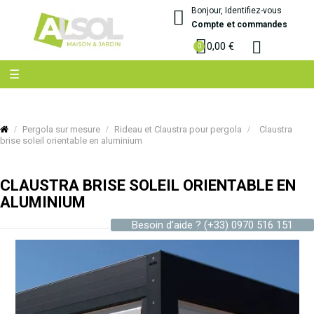
Bonjour, Identifiez-vous
Compte et commandes
0,00 €
Basculer
☰
la
navigation
Pergola sur mesure
Rideau et Claustra pour pergola
Claustra
brise soleil orientable en aluminium
CLAUSTRA BRISE SOLEIL ORIENTABLE EN
ALUMINIUM
Besoin d'aide ?
(+33) 0970 516 151