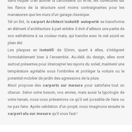
sans risquer d’en abîmer la carrosserie. En effet, les ouvertures sur
les flancs de la structure sont moins contraignantes pour les
manœuvres que les murs d’un garage classique.
Tel un îlot, le
carport Architect Isotoit® autoporté
se transforme
en élément d’architecture à part entière. Il doit d’ailleurs une partie de
son esthétisme à sa couleur mate, qui tranche avec le ciel azuré en
plein été.
Les plaques en
Isotoit
® de 32mm, quant à elles, s’intègrent
formidablement bien à l’ensemble. Au-delà du design, elles sont
surtout présentes pour intercepter les rayons du soleil, maintenir une
température agréable sous l’ombrière et protéger la voiture ou le
potentiel mobilier de jardin des agressions de la pluie.
Alsol propose des
carports sur mesure
pour satisfaire tout un
chacun. Selon votre besoin, vos envies, mais aussi la typologie de
votre terrain, nous vous présentons ce qu’il est possible de faire ou
ne pas faire. Après validation d’un projet, nous imaginons ensuite le
carport alu sur mesure
qu’il vous faut !