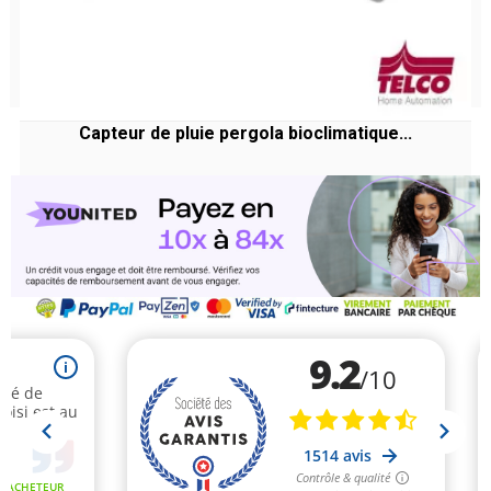
Capteur de pluie pergola bioclimatique...
Prix
185,65 €