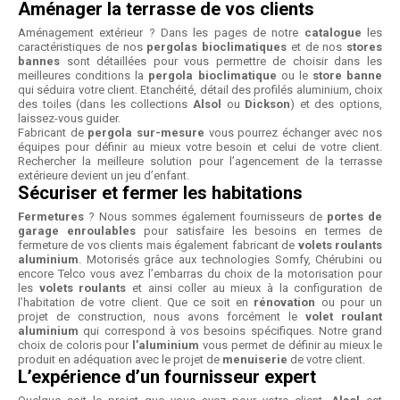
Aménager la terrasse de vos clients
Aménagement extérieur ? Dans les pages de notre
catalogue
les
caractéristiques de nos
pergolas bioclimatiques
et de nos
stores
bannes
sont détaillées pour vous permettre de choisir dans les
meilleures conditions la
pergola bioclimatique
ou le
store banne
qui séduira votre client. Etanchéité, détail des profilés aluminium, choix
des toiles (dans les collections
Alsol
ou
Dickson
) et des options,
laissez-vous guider.
Fabricant de
pergola sur-mesure
vous pourrez échanger avec nos
équipes pour définir au mieux votre besoin et celui de votre client.
Rechercher la meilleure solution pour l’agencement de la terrasse
extérieure devient un jeu d’enfant.
Sécuriser et fermer les habitations
Fermetures
? Nous sommes également fournisseurs de
portes de
garage enroulables
pour satisfaire les besoins en termes de
fermeture de vos clients mais également fabricant de
volets roulants
aluminium
. Motorisés grâce aux technologies Somfy, Chérubini ou
encore Telco vous avez l’embarras du choix de la motorisation pour
les
volets roulants
et ainsi coller au mieux à la configuration de
l’habitation de votre client. Que ce soit en
rénovation
ou pour un
projet de construction, nous avons forcément le
volet roulant
aluminium
qui correspond à vos besoins spécifiques. Notre grand
choix de coloris pour
l’aluminium
vous permet de définir au mieux le
produit en adéquation avec le projet de
menuiserie
de votre client.
L’expérience d’un fournisseur expert