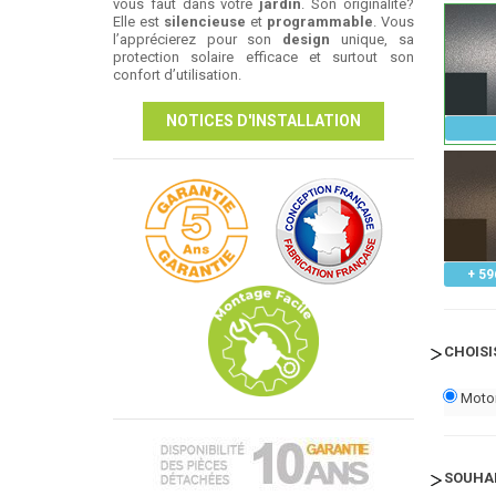
vous faut dans votre
jardin
. Son originalité?
Elle est
silencieuse
et
programmable
. Vous
l’apprécierez pour son
design
unique, sa
protection solaire efficace et surtout son
confort d’utilisation.
NOTICES D'INSTALLATION
+ 59
CHOISI
Motor
SOUHAI