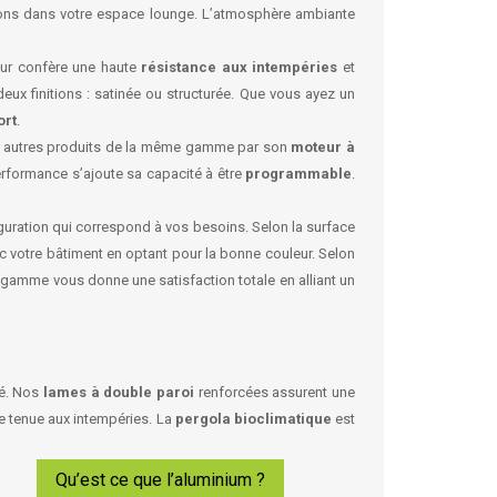
ons dans votre espace lounge. L’atmosphère ambiante
ur confère une haute
résistance aux intempéries
et
eux finitions : satinée ou structurée. Que vous ayez un
ort
.
des autres produits de la même gamme par son
moteur à
performance s’ajoute sa capacité à être
programmable
.
figuration qui correspond à vos besoins. Selon la surface
 votre bâtiment en optant pour la bonne couleur. Selon
e gamme vous donne une satisfaction totale en alliant un
té. Nos
lames à double paroi
renforcées assurent une
re tenue aux intempéries. La
pergola bioclimatique
est
Qu’est ce que l’aluminium ?