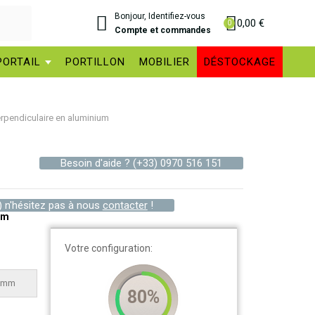
Bonjour, Identifiez-vous
0,00 €
Compte et commandes
PORTAIL
PORTILLON
MOBILIER
DÉSTOCKAGE
rpendiculaire en aluminium
Besoin d'aide ?
(+33) 0970 516 151
) n'hésitez pas à nous
contacter
!
um
Votre configuration:
mm
80%