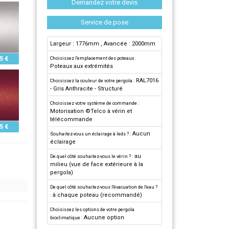
Demandez votre devis
Service de pose
Largeur : 1776mm
, Avancée : 2000mm
5 €
Choisissez l'emplacement des poteaux :
Poteaux aux extrémités
RAL7016
Choisissez la couleur de votre pergola :
- Gris Anthracite - Structuré
Choisissez votre système de commande :
Motorisation ©Telco à vérin et
télécommande
5 €
Aucun
Souhaitez-vous un éclairage à leds ? :
éclairage
au
De quel côté souhaitez-vous le vérin ? :
milieu (vue de face extérieure à la
pergola)
De quel côté souhaitez-vous l'évacuation de l'eau ?
à chaque poteau (recommandé)
:
Choisissez les options de votre pergola
Aucune option
bioclimatique :