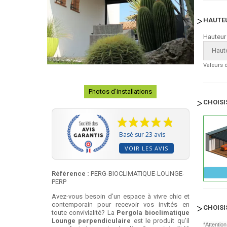
HAUTEU
Hauteur
Haute
Valeurs 
Photos d'installations
CHOISI
Basé sur 23 avis
VOIR LES AVIS
Référence :
PERG-BIOCLIMATIQUE-LOUNGE-
PERP
Avez-vous besoin d’un espace à vivre chic et
contemporain pour recevoir vos invités en
CHOISI
toute convivialité? La
Pergola bioclimatique
Lounge perpendiculaire
est le produit qu’il
*Attentio