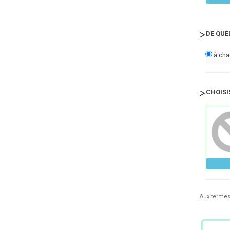
DE QUE
à ch
CHOISI
Aux termes 