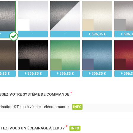
+ 596,35 €
+ 596,3
6,35 €
+ 596,35 €
+ 596,35 €
+ 596,35 €
+ 596,3
*
SSEZ VOTRE SYSTÈME DE COMMANDE
isation ©Telco à vérin et télécommande
INFO
*
TEZ-VOUS UN ÉCLAIRAGE À LEDS ?
INFO