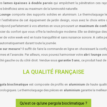
des
lames épaisses à double parois
qui empêchent la pénétration ces ray
us bénéficiez ainsi au maximum de la luminosité naturelle.
 Lounge
comporte des supports solides en aluminium. Le thermolaquage le
r l’esthétisme de cet équipement de jardin design, vous avez le choix entre d
 répond parfaitement à vos attentes en vous procurant un
maximum de conf
icier du confort que vous offre la technologie moderne. Elle se distingue 
ter de votre week-end en toute tranquillité et sans nuisance sonore. A cette 
nt automatiquement durant toute la journée.
ge sur mesure
? Il suffit de faire la commande en ligne en choisissant la con
lames et l’avancée. Par ailleurs, vous pouvez harmoniser votre
abri lounge
avec
 côté gauche ou du côté droit. Vendue sous
garantie 5 ans
, ce produit haut d
LA QUALITÉ FRANÇAISE
gola bioclimatique
est composée de profils en
aluminium
de haute quali
téorologiques. Le thermolaquage des pièces en
aluminium
garantie la meilleu
Qu'est ce qu'une pergola bioclimatique ?