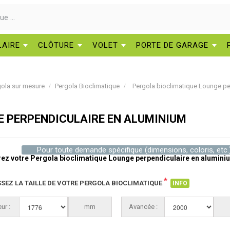
LAIRE
CLÔTURE
VOLET
PORTE DE GARAGE
gola sur mesure
Pergola Bioclimatique
Pergola bioclimatique Lounge pe
E PERPENDICULAIRE EN ALUMINIUM
Pour toute demande spécifique (dimensions, coloris, etc.
ez votre Pergola bioclimatique Lounge perpendiculaire en alumini
*
SSEZ LA TAILLE DE VOTRE PERGOLA BIOCLIMATIQUE
INFO
ur :
1776
mm
Avancée :
2000