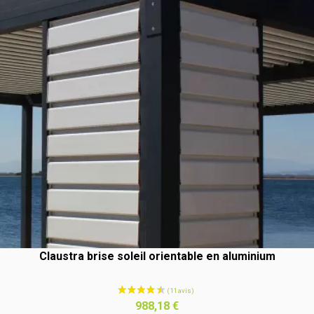
Claustra brise soleil orientable en aluminium
Prix
988,18 €