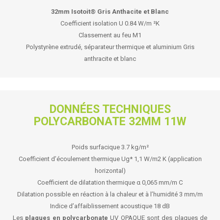
32mm Isotoit® Gris Anthacite et Blanc
Coefficient isolation U 0.84 W/m ²K
Classement au feu M1
Polystyrène extrudé, séparateur thermique et aluminium Gris
anthracite et blanc
DONNÉES TECHNIQUES
POLYCARBONATE 32MM 11W
Poids surfacique
3.7 kg/m²
Coefficient d’écoulement thermique Ug*
1,1 W/m2 K (application
horizontal)
Coefficient de dilatation thermique α
0,065 mm/m C
Dilatation possible en réaction à la chaleur et à l’humidité
3 mm/m
Indice d’affaiblissement acoustique
18 dB
Les
plaques en polycarbonate
UV OPAQUE sont des plaques de