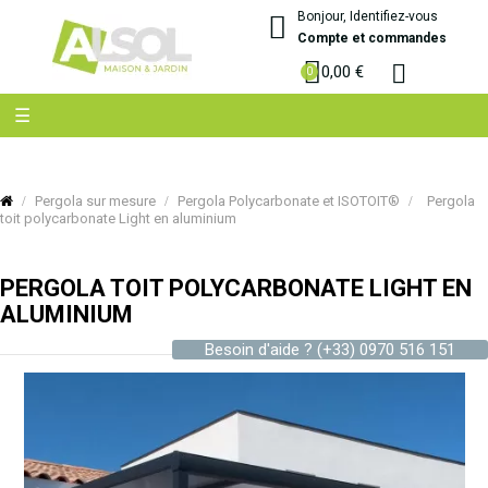
Bonjour, Identifiez-vous
Compte et commandes
0,00 €
Basculer
☰
la
navigation
Pergola sur mesure
Pergola Polycarbonate et ISOTOIT®
Pergola
toit polycarbonate Light en aluminium
PERGOLA TOIT POLYCARBONATE LIGHT EN
ALUMINIUM
Besoin d'aide ?
(+33) 0970 516 151