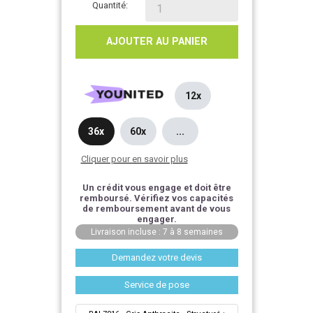
Quantité:
AJOUTER AU PANIER
12x
36x
60x
...
Cliquer pour en savoir plus
Un crédit vous engage et doit être
remboursé. Vérifiez vos capacités
de remboursement avant de vous
engager.
Livraison incluse : 7 à 8 semaines
Demandez votre devis
Service de pose