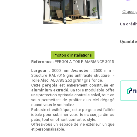
Cliquer 
Un crédi
Quantité
Photos d'installations
Référence :
PERGOLA-TOILE-AMBIANCE-3025
Largeur :
3000 mm
Avancée :
2500 mm -
Structure RAL7016 gris anthracite structuré -
Toile Alsol AL078G 250 gr/m² gris foncé.
Cette
pergola
est entièrement constituée en
aluminium extrudé
. Sa toile modulable offre
une protection optimale contre le soleil, tout en
vous permettant de profiter d’un ciel dégagé
quand vous le souhaitez.
Robuste et esthétique, cette pergola est l'alliée
idéale pour sublimer votre
terrasse
, jardin ou
patio, tout en offrant confort et style.
Offrez-vous un espace de vie extérieur unique
et personnalisable.