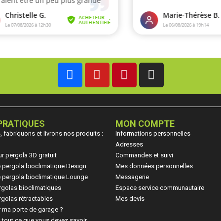
PRATIQUES
MON COMPTE
fabriquons et livrons nos produits :
Informations personnelles
Adresses
ur pergola 3D gratuit
Commandes et suivi
ne pergola bioclimatique Design
Mes données personnelles
ne pergola bioclimatique Lounge
Messagerie
rgolas bioclimatiques
Espace service communautaire
golas rétractables
Mes devis
 ma porte de garage ?
: tout ce que vous devez savoir