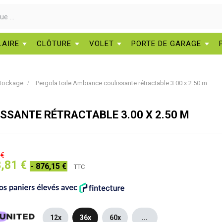
LAIRE
CLÔTURE
VOLET
PORTE DE GARAGE
tockage
Pergola toile Ambiance coulissante rétractable 3.00 x 2.50 m
SSANTE RÉTRACTABLE 3.00 X 2.50 M
 €
,81 €
- 876,15 €
TTC
12x
36x
60x
...