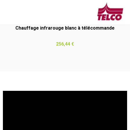
Chauffage infrarouge blanc à télécommande
Prix
256,44 €