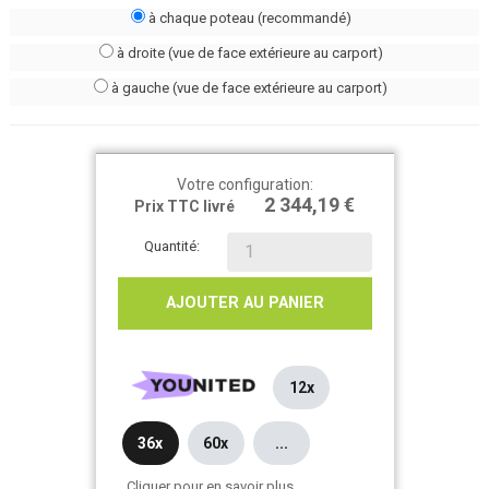
à chaque poteau (recommandé)
à droite (vue de face extérieure au carport)
à gauche (vue de face extérieure au carport)
Votre configuration:
2 344,19 €
Prix TTC livré
Quantité:
AJOUTER AU PANIER
12x
36x
60x
...
Cliquer pour en savoir plus