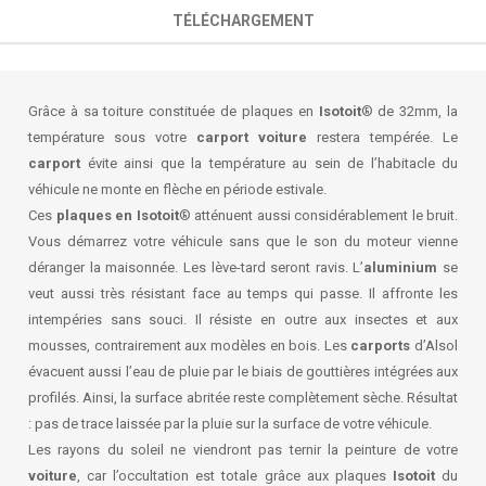
TÉLÉCHARGEMENT
Grâce à sa toiture constituée de plaques en
Isotoit
® de 32mm, la
température sous votre
carport voiture
restera tempérée. Le
carport
évite ainsi que la température au sein de l’habitacle du
véhicule ne monte en flèche en période estivale.
Ces
plaques en Isotoit
® atténuent aussi considérablement le bruit.
Vous démarrez votre véhicule sans que le son du moteur vienne
déranger la maisonnée. Les lève-tard seront ravis. L’
aluminium
se
veut aussi très résistant face au temps qui passe. Il affronte les
intempéries sans souci. Il résiste en outre aux insectes et aux
mousses, contrairement aux modèles en bois. Les
carports
d’Alsol
évacuent aussi l’eau de pluie par le biais de gouttières intégrées aux
profilés. Ainsi, la surface abritée reste complètement sèche. Résultat
: pas de trace laissée par la pluie sur la surface de votre véhicule.
Les rayons du soleil ne viendront pas ternir la peinture de votre
voiture
, car l’occultation est totale grâce aux plaques
Isotoit
du