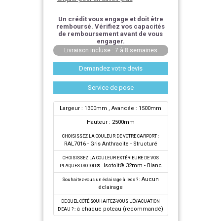
Un crédit vous engage et doit être
remboursé. Vérifiez vos capacités
de remboursement avant de vous
engager.
Livraison incluse : 7 à 8 semaines
Demandez votre devis
Service de pose
Largeur : 1300mm
, Avancée : 1500mm
Hauteur : 2500mm
CHOISISSEZ LA COULEUR DE VOTRE CARPORT :
RAL7016 - Gris Anthracite - Structuré
CHOISISSEZ LA COULEUR EXTÉRIEURE DE VOS
Isotoit® 32mm - Blanc
PLAQUES ISOTOIT® :
Aucun
Souhaitez-vous un éclairage à leds ? :
éclairage
DE QUEL CÔTÉ SOUHAITEZ-VOUS L'ÉVACUATION
à chaque poteau (recommandé)
D'EAU ? :