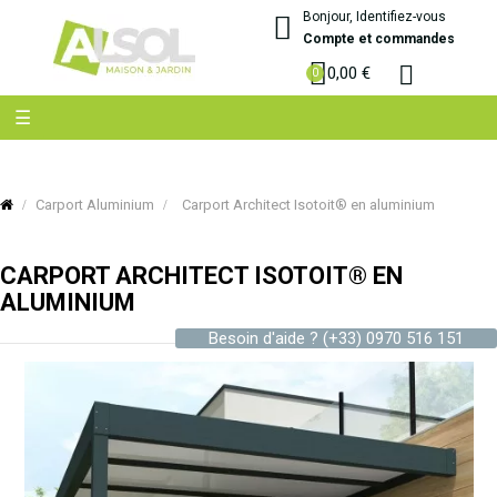
Bonjour, Identifiez-vous
Compte et commandes
0,00 €
Basculer
☰
la
navigation
Carport Aluminium
Carport Architect Isotoit® en aluminium
CARPORT ARCHITECT ISOTOIT® EN
ALUMINIUM
Besoin d'aide ?
(+33) 0970 516 151