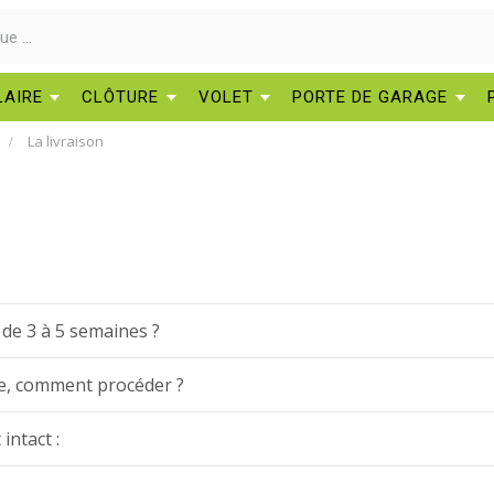
LAIRE
CLÔTURE
VOLET
PORTE DE GARAGE
La livraison
r de 3 à 5 semaines ?
e, comment procéder ?
intact :